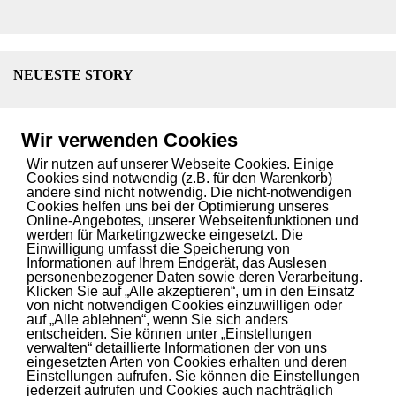
NEUESTE STORY
Liebig Centre eröffnet: UN-Forschungszentrum für
klimafeste und nachhaltige Landwirtschaft
13. Juni 2025
Wir verwenden Cookies
Wir nutzen auf unserer Webseite Cookies. Einige
Cookies sind notwendig (z.B. für den Warenkorb)
andere sind nicht notwendig. Die nicht-notwendigen
Cookies helfen uns bei der Optimierung unseres
SPANNENDE STORY? INNOVATIVER SERVICE?
Online-Angebotes, unserer Webseitenfunktionen und
werden für Marketingzwecke eingesetzt. Die
Wir bringen Ihren Content auf den Blog.
Einwilligung umfasst die Speicherung von
Informationen auf Ihrem Endgerät, das Auslesen
Kontaktieren
Sie uns.
personenbezogener Daten sowie deren Verarbeitung.
Klicken Sie auf „Alle akzeptieren“, um in den Einsatz
von nicht notwendigen Cookies einzuwilligen oder
auf „Alle ablehnen“, wenn Sie sich anders
entscheiden. Sie können unter „Einstellungen
INITIATOREN UND PARTNER
verwalten“ detaillierte Informationen der von uns
eingesetzten Arten von Cookies erhalten und deren
Healthcare Mittelhessen
lebt durch die
Initiatoren und
Einstellungen aufrufen. Sie können die Einstellungen
jederzeit aufrufen und Cookies auch nachträglich
Partner.