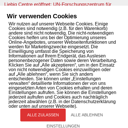
Liebig Centre eröffnet: UN-Forschungszentrum für
klimafeste und nachhaltige Landwirtschaft
13. Juni 2025
Wir verwenden Cookies
Wir nutzen auf unserer Webseite Cookies. Einige
Cookies sind notwendig (z.B. für den Warenkorb)
andere sind nicht notwendig. Die nicht-notwendigen
SPANNENDE STORY? INNOVATIVER SERVICE?
Cookies helfen uns bei der Optimierung unseres
Online-Angebotes, unserer Webseitenfunktionen und
werden für Marketingzwecke eingesetzt. Die
Wir bringen Ihren Content auf den Blog.
Einwilligung umfasst die Speicherung von
Kontaktieren
Sie uns.
Informationen auf Ihrem Endgerät, das Auslesen
personenbezogener Daten sowie deren Verarbeitung.
Klicken Sie auf „Alle akzeptieren“, um in den Einsatz
von nicht notwendigen Cookies einzuwilligen oder
auf „Alle ablehnen“, wenn Sie sich anders
INITIATOREN UND PARTNER
entscheiden. Sie können unter „Einstellungen
verwalten“ detaillierte Informationen der von uns
eingesetzten Arten von Cookies erhalten und deren
Healthcare Mittelhessen
lebt durch die
Initiatoren und
Einstellungen aufrufen. Sie können die Einstellungen
Partner.
jederzeit aufrufen und Cookies auch nachträglich
jederzeit abwählen (z.B. in der Datenschutzerklärung
oder unten auf unserer Webseite).
ALLE ZULASSEN
ALLE ABLEHNEN
Krebs
Digital Health
Kardiologie
Medikamente
Impressum
Datenschutzerklärung
EINSTELLUNGEN