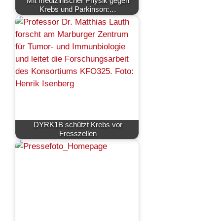
Mit medizinischer Physik gegen
Krebs und Parkinson:…
DYRK1B schützt Krebs vor
Fresszellen