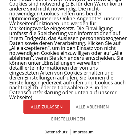
Cookies sind notwendig (z.B. für den Warenkorb)
Krebs
Digital Health
Kardiologie
Medikamente
andere sind nicht notwendig. Die nicht-
notwendigen Cookies helfen uns bei der
Impressum
Datenschutzerklärung
Optimierung unseres Online-Angebotes, unserer
Webseitenfunktionen und werden für
© 2026 Healthcare Mittelhessen
• Erstellt mit
GeneratePress
Marketingzwecke eingesetzt. Die Einwilligung
umfasst die Speicherung von Informationen auf
Ihrem Endgerät, das Auslesen personenbezogener
Daten sowie deren Verarbeitung. Klicken Sie auf
„Alle akzeptieren“, um in den Einsatz von nicht
notwendigen Cookies einzuwilligen oder auf „Alle
ablehnen“, wenn Sie sich anders entscheiden. Sie
können unter „Einstellungen verwalten“
detaillierte Informationen der von uns
eingesetzten Arten von Cookies erhalten und
deren Einstellungen aufrufen. Sie können die
Einstellungen jederzeit aufrufen und Cookies auch
nachträglich jederzeit abwählen (z.B. in der
Datenschutzerklärung oder unten auf unserer
Webseite).
ALLE ZULASSEN
ALLE ABLEHNEN
EINSTELLUNGEN
|
Datenschutz
Impressum