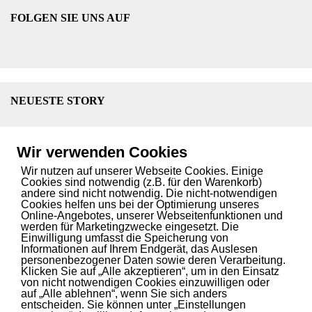
FOLGEN SIE UNS AUF
NEUESTE STORY
Liebig Centre eröffnet: UN-Forschungszentrum für
klimafeste und nachhaltige Landwirtschaft
13. Juni 2025
Wir verwenden Cookies
Wir nutzen auf unserer Webseite Cookies. Einige
Cookies sind notwendig (z.B. für den Warenkorb)
andere sind nicht notwendig. Die nicht-notwendigen
Cookies helfen uns bei der Optimierung unseres
SPANNENDE STORY? INNOVATIVER SERVICE?
Online-Angebotes, unserer Webseitenfunktionen und
werden für Marketingzwecke eingesetzt. Die
Wir bringen Ihren Content auf den Blog.
Einwilligung umfasst die Speicherung von
Informationen auf Ihrem Endgerät, das Auslesen
Kontaktieren
Sie uns.
personenbezogener Daten sowie deren Verarbeitung.
Klicken Sie auf „Alle akzeptieren“, um in den Einsatz
von nicht notwendigen Cookies einzuwilligen oder
auf „Alle ablehnen“, wenn Sie sich anders
entscheiden. Sie können unter „Einstellungen
INITIATOREN UND PARTNER