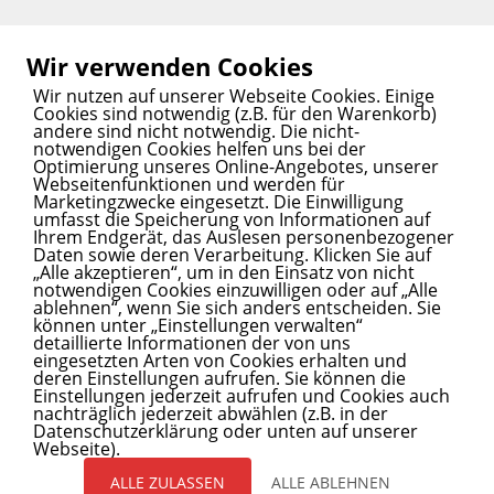
Liebig Centre eröffnet: UN-Forschungszentrum für
Wir verwenden Cookies
klimafeste und nachhaltige Landwirtschaft
13. Juni
2025
Wir nutzen auf unserer Webseite Cookies. Einige
Cookies sind notwendig (z.B. für den Warenkorb)
andere sind nicht notwendig. Die nicht-
notwendigen Cookies helfen uns bei der
Optimierung unseres Online-Angebotes, unserer
Webseitenfunktionen und werden für
SPANNENDE STORY? INNOVATIVER SERVICE?
Marketingzwecke eingesetzt. Die Einwilligung
umfasst die Speicherung von Informationen auf
Wir bringen Ihren Content auf den Blog.
Ihrem Endgerät, das Auslesen personenbezogener
Daten sowie deren Verarbeitung. Klicken Sie auf
Kontaktieren
Sie uns.
„Alle akzeptieren“, um in den Einsatz von nicht
notwendigen Cookies einzuwilligen oder auf „Alle
ablehnen“, wenn Sie sich anders entscheiden. Sie
können unter „Einstellungen verwalten“
detaillierte Informationen der von uns
INITIATOREN UND PARTNER
eingesetzten Arten von Cookies erhalten und
deren Einstellungen aufrufen. Sie können die
Healthcare Mittelhessen
lebt durch die
Initiatoren und
Einstellungen jederzeit aufrufen und Cookies auch
nachträglich jederzeit abwählen (z.B. in der
Partner.
Datenschutzerklärung oder unten auf unserer
Webseite).
ALLE ZULASSEN
ALLE ABLEHNEN