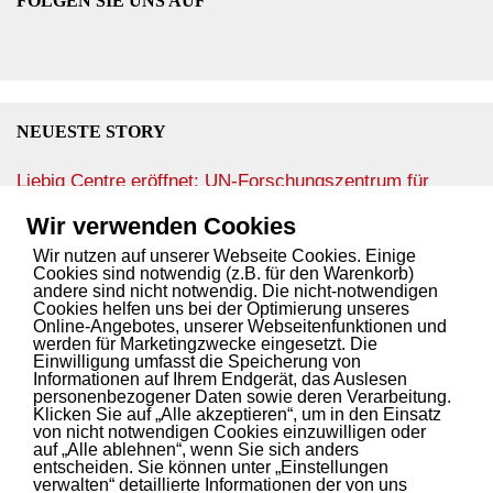
FOLGEN SIE UNS AUF
NEUESTE STORY
Liebig Centre eröffnet: UN-Forschungszentrum für
klimafeste und nachhaltige Landwirtschaft
13. Juni 2025
Wir verwenden Cookies
Wir nutzen auf unserer Webseite Cookies. Einige
Cookies sind notwendig (z.B. für den Warenkorb)
andere sind nicht notwendig. Die nicht-notwendigen
SPANNENDE STORY? INNOVATIVER SERVICE?
Cookies helfen uns bei der Optimierung unseres
Online-Angebotes, unserer Webseitenfunktionen und
Wir bringen Ihren Content auf den Blog.
werden für Marketingzwecke eingesetzt. Die
Einwilligung umfasst die Speicherung von
Kontaktieren
Sie uns.
Informationen auf Ihrem Endgerät, das Auslesen
personenbezogener Daten sowie deren Verarbeitung.
Klicken Sie auf „Alle akzeptieren“, um in den Einsatz
von nicht notwendigen Cookies einzuwilligen oder
auf „Alle ablehnen“, wenn Sie sich anders
INITIATOREN UND PARTNER
entscheiden. Sie können unter „Einstellungen
verwalten“ detaillierte Informationen der von uns