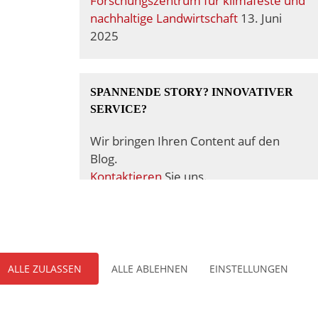
Forschungszentrum für klimafeste und
nachhaltige Landwirtschaft
13. Juni
2025
SPANNENDE STORY? INNOVATIVER
SERVICE?
Wir bringen Ihren Content auf den
Blog.
Kontaktieren
Sie uns.
INITIATOREN UND PARTNER
Healthcare Mittelhessen
lebt durch die
ALLE ZULASSEN
ALLE ABLEHNEN
EINSTELLUNGEN
Initiatoren und Partner.