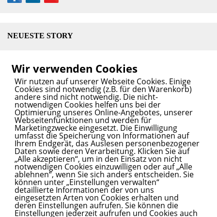
NEUESTE STORY
Liebig Centre eröffnet: UN-Forschungszentrum für
Wir verwenden Cookies
klimafeste und nachhaltige Landwirtschaft
13. Juni
Wir nutzen auf unserer Webseite Cookies. Einige
2025
Cookies sind notwendig (z.B. für den Warenkorb)
andere sind nicht notwendig. Die nicht-
notwendigen Cookies helfen uns bei der
Optimierung unseres Online-Angebotes, unserer
Webseitenfunktionen und werden für
SPANNENDE STORY? INNOVATIVER SERVICE?
Marketingzwecke eingesetzt. Die Einwilligung
umfasst die Speicherung von Informationen auf
Wir bringen Ihren Content auf den Blog.
Ihrem Endgerät, das Auslesen personenbezogener
Daten sowie deren Verarbeitung. Klicken Sie auf
Kontaktieren
Sie uns.
„Alle akzeptieren“, um in den Einsatz von nicht
notwendigen Cookies einzuwilligen oder auf „Alle
ablehnen“, wenn Sie sich anders entscheiden. Sie
können unter „Einstellungen verwalten“
detaillierte Informationen der von uns
INITIATOREN UND PARTNER
eingesetzten Arten von Cookies erhalten und
deren Einstellungen aufrufen. Sie können die
Healthcare Mittelhessen
lebt durch die
Initiatoren und
Einstellungen jederzeit aufrufen und Cookies auch