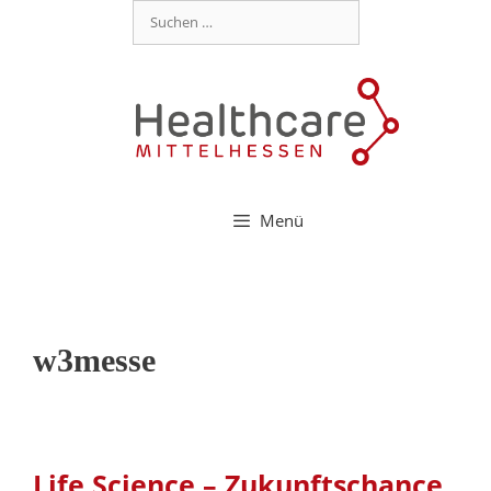
Menü
w3messe
Life Science – Zukunftschance