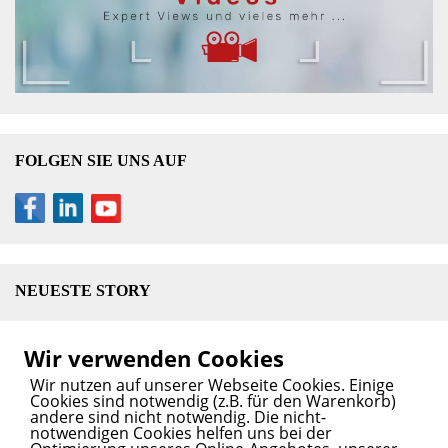
FOLGEN SIE UNS AUF
NEUESTE STORY
Liebig Centre eröffnet: UN-Forschungszentrum für
Wir verwenden Cookies
klimafeste und nachhaltige Landwirtschaft
13. Juni
Wir nutzen auf unserer Webseite Cookies. Einige
2025
Cookies sind notwendig (z.B. für den Warenkorb)
andere sind nicht notwendig. Die nicht-
notwendigen Cookies helfen uns bei der