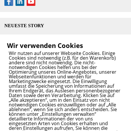
NEUESTE STORY
Liebig Centre eröffnet: UN-Forschungszentrum für
Wir verwenden Cookies
klimafeste und nachhaltige Landwirtschaft
13. Juni
Wir nutzen auf unserer Webseite Cookies. Einige
2025
Cookies sind notwendig (z.B. für den Warenkorb)
andere sind nicht notwendig. Die nicht-
notwendigen Cookies helfen uns bei der
Optimierung unseres Online-Angebotes, unserer
Webseitenfunktionen und werden für
SPANNENDE STORY? INNOVATIVER SERVICE?
Marketingzwecke eingesetzt. Die Einwilligung
umfasst die Speicherung von Informationen auf
Wir bringen Ihren Content auf den Blog.
Ihrem Endgerät, das Auslesen personenbezogener
Daten sowie deren Verarbeitung. Klicken Sie auf
Kontaktieren
Sie uns.
„Alle akzeptieren“, um in den Einsatz von nicht
notwendigen Cookies einzuwilligen oder auf „Alle
ablehnen“, wenn Sie sich anders entscheiden. Sie
können unter „Einstellungen verwalten“
detaillierte Informationen der von uns
INITIATOREN UND PARTNER
eingesetzten Arten von Cookies erhalten und
deren Einstellungen aufrufen. Sie können die