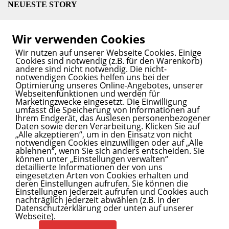
NEUESTE STORY
Liebig Centre eröffnet: UN-Forschungszentrum für
Wir verwenden Cookies
klimafeste und nachhaltige Landwirtschaft
13. Juni
Wir nutzen auf unserer Webseite Cookies. Einige
2025
Cookies sind notwendig (z.B. für den Warenkorb)
andere sind nicht notwendig. Die nicht-
notwendigen Cookies helfen uns bei der
Optimierung unseres Online-Angebotes, unserer
Webseitenfunktionen und werden für
SPANNENDE STORY? INNOVATIVER SERVICE?
Marketingzwecke eingesetzt. Die Einwilligung
umfasst die Speicherung von Informationen auf
Wir bringen Ihren Content auf den Blog.
Ihrem Endgerät, das Auslesen personenbezogener
Daten sowie deren Verarbeitung. Klicken Sie auf
Kontaktieren
Sie uns.
„Alle akzeptieren“, um in den Einsatz von nicht
notwendigen Cookies einzuwilligen oder auf „Alle
ablehnen“, wenn Sie sich anders entscheiden. Sie
können unter „Einstellungen verwalten“
detaillierte Informationen der von uns
INITIATOREN UND PARTNER
eingesetzten Arten von Cookies erhalten und
deren Einstellungen aufrufen. Sie können die
Healthcare Mittelhessen
lebt durch die
Initiatoren und
Einstellungen jederzeit aufrufen und Cookies auch
nachträglich jederzeit abwählen (z.B. in der
Partner.
Datenschutzerklärung oder unten auf unserer
Webseite).