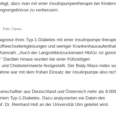
belegt, dass man mit einer Insulinpumpentherapie bei Kindern
lungsergebnisse zu verbessern.
Foto: Canva
agnose ihres Typ-1-Diabetes mit einer Insulinpumpe therapi
toffwechselentgleisungen und weniger Krankenhausaufenthal
 Kamrath. „Auch der Langzeitblutzuckerwert HbA1c ist günst
n.“ Darüber hinaus wurden bei einer frühzeitigen
- und Cholesterinwerte festgestellt. Der Body-Mass-Index wa
hme war mit dem frühen Einsatz der Insulinpumpe also nic
senschaftler aus Deutschland und Österreich mehr als 8.000
iertem Typ-1-Diabetes. Dazu analysierten sie Daten des
. Dr. Reinhard Holl an der Universität Ulm geleitet wird.