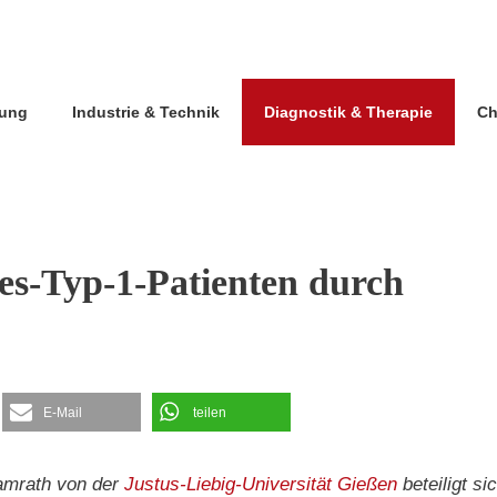
lung
Industrie & Technik
Diagnostik & Therapie
Ch
tes-Typ-1-Patienten durch
E-Mail
teilen
amrath von der
Justus-Liebig-Universität Gießen
beteiligt si